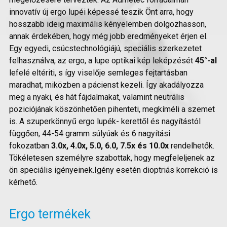
innovatív új ergo lupéi képessé teszik Önt arra, hogy
hosszabb ideig maximális kényelemben dolgozhasson,
annak érdekében, hogy még jobb eredményeket érjen el.
Egy egyedi, csúcstechnológiájú, speciális szerkezetet
felhasználva, az ergo, a lupe optikai kép leképzését
45°-al
lefelé eltériti, s így viselője semleges fejtartásban
maradhat, miközben a pácienst kezeli. Így akadályozza
meg a nyaki, és hát fájdalmakat, valamint neutrális
poziciójának köszönhetően pihenteti, megkíméli a szemet
is. A szuperkönnyű ergo lupék- kerettől és nagyítástól
függően, 44-54 gramm súlyúak és 6 nagyítási
fokozatban
3.0x, 4.0x, 5.0, 6.0, 7.5x és 10.0x
rendelhetők.
Tökéletesen személyre szabottak, hogy megfeleljenek az
ön speciális igényeinek.Igény esetén dioptriás korrekció is
kérhető.
Ergo termékek