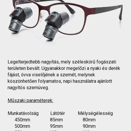
Legelterjedtebb nagyítás, mely széleskörű fogászati
területen bevált. Ugyanakkor megelőzi a nyaki és derék
fájást, óvva viselőjének a szemét, melynek
köszönhetően folyamatos, napi használatra ajánlott
nagyítós szemüveg.
Műszaki paraméterek:
Munkatávolság Látótér Mélységélesség
450mm 85mm 80mm
500mm 95mm 90mm