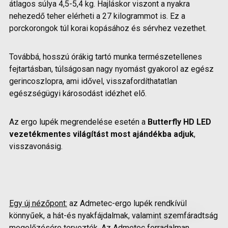
átlagos súlya 4,5-5,4 kg. Hajláskor viszont a nyakra
nehezedő teher elérheti a 27 kilogrammot is. Ez a
porckorongok túl korai kopásához és sérvhez vezethet.
Továbbá, hosszú órákig tartó munka természetellenes
fejtartásban, túlságosan nagy nyomást gyakorol az egész
gerincoszlopra, ami idővel, visszafordíthatatlan
egészségügyi károsodást idézhet elő.
Az ergo lupék megrendelése esetén a
Butterfly HD LED
vezetékmentes világítást most ajándékba adjuk
,
visszavonásig.
Egy új nézőpont:
az Admetec-ergo lupék rendkívül
könnyűek, a hát-és nyakfájdalmak, valamint szemfáradtság
megelőzésére tervezték. Az Admetec forradalman