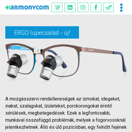
ERGO lupecsalád - új!
A mozgásszervi rendelleneségek az izmokat, idegeket,
inakat, szalagokat, ízületeket, porckorongokat érintő
sérülések, megbetegedések. Ezek a legfontosabb,
munkával összefüggő problémák, melyek a fogorvosoknál
jelentkezhetnek. Álló és ülő pozícióban, egy felnőtt fejének