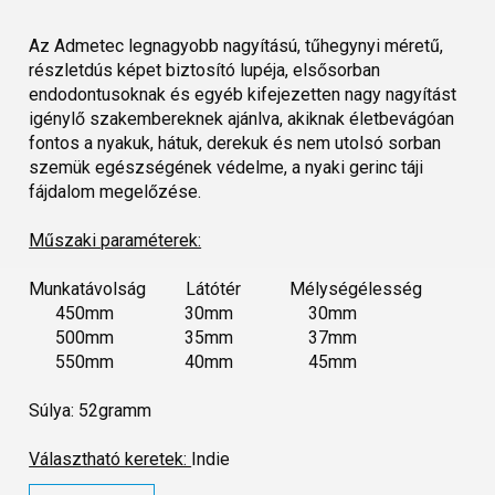
Az Admetec legnagyobb nagyítású, tűhegynyi méretű,
részletdús képet biztosító lupéja, elsősorban
endodontusoknak és egyéb kifejezetten nagy nagyítást
igénylő szakembereknek ajánlva, akiknak életbevágóan
fontos a nyakuk, hátuk, derekuk és nem utolsó sorban
szemük egészségének védelme, a nyaki gerinc táji
fájdalom megelőzése.
Műszaki paraméterek:
Munkatávolság Látótér Mélységélesség
450mm 30mm 30mm
500mm 35mm 37mm
550mm 40mm 45mm
Súlya: 52gramm
Választható keretek:
Indie