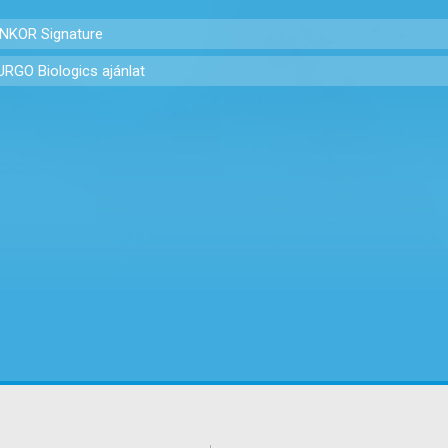
NKOR Signature
RGO Biologics ajánlat