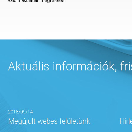
való makulátlan megfelelés.
Aktuális információk, fri
2018/09/14
Megújult webes felületünk
Hírl