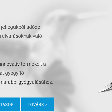
 jellegükből adódó
i elvárásoknak való
 innovatív termékeit a
at gyógyító
amarabbi gyógyulásához.
ÍTÁSOK
TOVÁBB >