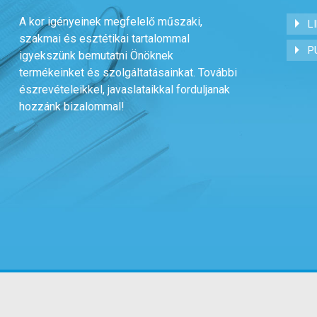
A kor igényeinek megfelelő műszaki,
LI
szakmai és esztétikai tartalommal
PU
igyekszünk bemutatni Önöknek
termékeinket és szolgáltatásainkat. További
észrevételeikkel, javaslataikkal forduljanak
hozzánk bizalommal!