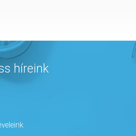
ss híreink
eveleink