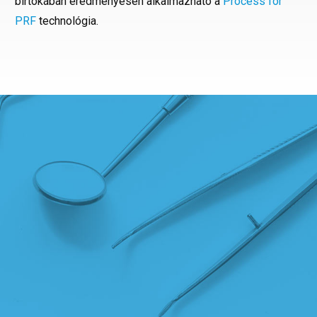
birtokában eredményesen alkalmazható a
Process for
PRF
technológia.