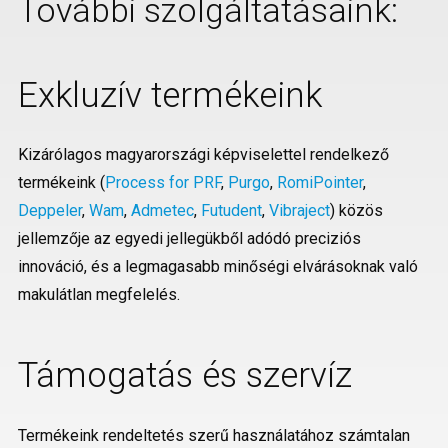
További szolgáltatásaink:
Exkluzív termékeink
Kizárólagos magyarországi képviselettel rendelkező
termékeink (
Process for PRF
,
Purgo
,
RomiPointer
,
Deppeler
,
Wam
,
Admetec
,
Futudent
,
Vibraject
) közös
jellemzője az egyedi jellegükből adódó preciziós
innováció, és a legmagasabb minőségi elvárásoknak való
makulátlan megfelelés.
Támogatás és szervíz
Termékeink rendeltetés szerű használatához számtalan