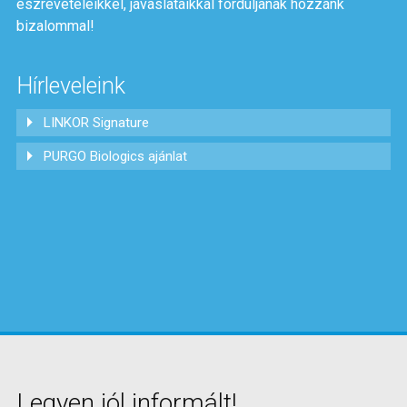
észrevételeikkel, javaslataikkal forduljanak hozzánk
bizalommal!
Hírleveleink
LINKOR Signature
PURGO Biologics ajánlat
Legyen jól informált!