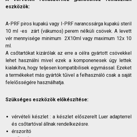
eszközök:
A-PRF piros kupakú vagy I-PRF narancssárga kupakú steril
10 ml -es zárt (vákumos) perem nélküli csövek. A levett
vér mennyisége minimum 2X10ml vagy maximum 12x 10
ml.
A csőtartókat kizárólak az erre a célra gyártott csövekkel
lehet használni mivel ezek a komponenesek úgy lettek
kialakítva, hogy teljesen kompatibilisek egymással. Ezeket
a termékeket más gyártók tűivel a felhasználó csak a saját
felelősségére használhatja.
Szükséges eszközök előkészítése:
vérvételi készlet : a készlet előszerelt Luer adapterrel
és csőtartóval állnak rendelkezésre.
érszorító