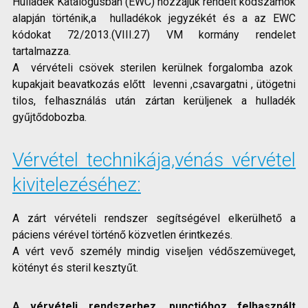
Hulladék Katalógusban (EWC) hozzájuk rendelt kódszámok
alapján történik,a hulladékok jegyzékét és a az EWC
kódokat 72/2013.(VIII.27) VM kormány rendelet
tartalmazza.
A vérvételi csövek sterilen kerülnek forgalomba azok
kupakjait beavatkozás előtt levenni ,csavargatni , ütögetni
tilos, felhasználás után zártan kerüljenek a hulladék
gyűjtődobozba.
Vérvétel technikája,vénás vérvétel
kivitelezéséhez:
A zárt vérvételi rendszer segítségével elkerülhető a
páciens vérével történő közvetlen érintkezés.
A vért vevő személy mindig viseljen védőszemüveget,
kötényt és steril kesztyűt.
A vérvételi rendszerhez ,punctióhoz felhasznált