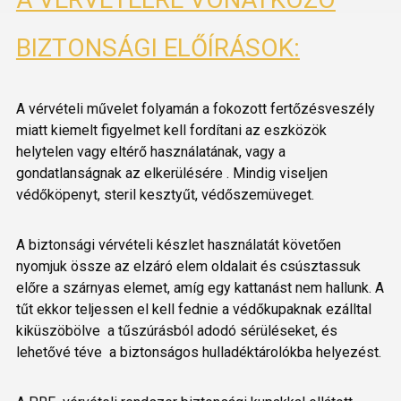
BIZTONSÁGI ELŐÍRÁSOK:
A vérvételi művelet folyamán a fokozott fertőzésveszély
miatt kiemelt figyelmet kell fordítani az eszközök
helytelen vagy eltérő használatának, vagy a
gondatlanságnak az elkerülésére . Mindig viseljen
védőköpenyt, steril kesztyűt, védőszemüveget.
A biztonsági vérvételi készlet használatát követően
nyomjuk össze az elzáró elem oldalait és csúsztassuk
előre a szárnyas elemet, amíg egy kattanást nem hallunk. A
tűt ekkor teljessen el kell fednie a védőkupaknak ezálltal
kiküszöbölve a tűszúrásból adodó sérüléseket, és
lehetővé téve a biztonságos hulladéktárolókba helyezést.