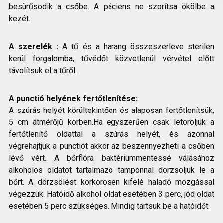
besürűsodik a csőbe. A páciens ne szorítsa ökölbe a
kezét.
A szerelék :
A tű és a harang összeszerleve sterilen
kerül forgalomba, tűvédőt közvetlenül vérvétel előtt
távolítsuk el a tűről.
A punctió helyének fertőtlenítése:
A szúrás helyét körültekintően és alaposan fertőtlenítsük,
5 cm átmérőjű körben.Ha egyszerűen csak letöröljük a
fertőtlenítő oldattal a szúrás helyét, és azonnal
végrehajtjuk a punctiót akkor az beszennyezheti a csőben
lévő vért. A bőrflóra baktériummentessé válásához
alkoholos oldatot tartalmazó tamponnal dörzsöljuk le a
bőrt. A dörzsölést körkörösen kifelé haladó mozgással
végezzük. Hatóidő alkohol oldat esetében 3 perc, jód oldat
esetében 5 perc szükséges. Mindig tartsuk be a hatóidőt.