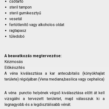
csőtartó
steril tampon
steril gumikesztyű
vesetál
fertötlenítő vagy alkoholos oldat
ragtapasz
tűledobó
A beavatkozás megtervezése:
Kézmosás
Előkészítés
A véna kiválasztása a kar antecubitalis (könyökhajlat
területe) régiójában (Vena mediana,basilica vagy cephalica)
A véna punctio helyének végső kiválasztása előtt át kell
vizsgálni a tervezett területet, majd válasszuk ki a
legnagyobb és a legdisztálisabb vénát.