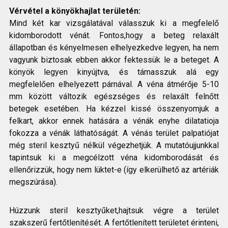
Vérvétel a könyökhajlat területén:
Mind két kar vizsgálatával válasszuk ki a megfelelő
kidomborodott vénát. Fontos,hogy a beteg relaxált
állapotban és kényelmesen elhelyezkedve legyen, ha nem
vagyunk biztosak ebben akkor fektessük le a beteget. A
könyök legyen kinyújtva, és támasszuk alá egy
megfelelően elhelyezett párnával. A véna átmérője 5-10
mm között változik egészséges és relaxált felnőtt
betegek esetében. Ha kézzel kissé összenyomjuk a
felkart, akkor ennek hatására a vénák enyhe dilatatioja
fokozza a vénák láthatóságát. A vénás terület palpatiójat
még steril kesztyű nélkül végezhetjük. A mutatóujjunkkal
tapintsuk ki a megcélzott véna kidomborodását és
ellenőrizzük, hogy nem lüktet-e (így elkerülhető az artériák
megszúrása).
Húzzunk steril kesztyűket,hajtsuk végre a terület
szakszerű fertőtlenítését. A fertőtlenített területet érinteni,