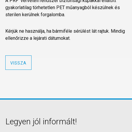
A PRF vérvételi rendszer biztonsági kupakkal ellátott
gyakorlatilag törhetetlen PET műanyagból készülnek és
sterilen kerülnek forgalomba.
Kérjük ne használja, ha bármiféle sérülést lát rajtuk. Mindig
ellenőrizze a lejárati dátumokat.
VISSZA
Legyen jól informált!