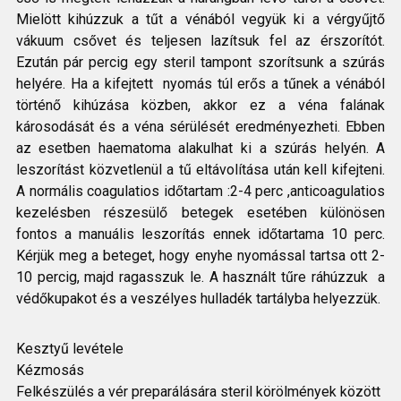
Mielött kihúzzuk a tűt a vénából vegyük ki a vérgyűjtő
vákuum csővet és teljesen lazítsuk fel az érszorítót.
Ezután pár percig egy steril tampont szorítsunk a szúrás
helyére. Ha a kifejtett nyomás túl erős a tűnek a vénából
történő kihúzása közben, akkor ez a véna falának
károsodását és a véna sérülését eredményezheti. Ebben
az esetben haematoma alakulhat ki a szúrás helyén. A
leszorítást közvetlenül a tű eltávolítása után kell kifejteni.
A normális coagulatios időtartam :2-4 perc ,anticoagulatios
kezelésben részesülő betegek esetében különösen
fontos a manuális leszorítás ennek időtartama 10 perc.
Kérjük meg a beteget, hogy enyhe nyomással tartsa ott 2-
10 percig, majd ragasszuk le. A használt tűre ráhúzzuk a
védőkupakot és a veszélyes hulladék tartályba helyezzük.
Kesztyű levétele
Kézmosás
Felkészülés a vér preparálására steril körölmények között