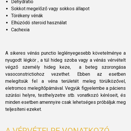
Dehydratio
Sokkot megelőző vagy sokkos állapot
Törékeny vénák
Elhúzódó steroid használat
Cachexia
A sikeres vénás punctio leglényegesebb követelménye a
nyugodt légkör , a túl hideg szoba vagy a vénás vérvételt
végző személy hideg keze, a beteg szorongása
vasoconstrictiohoz vezethet. Ebben az esetben
melegítsük fel a véna területét meleg törülközővel,
eletromos melegítőpárnával. Vegyük figyelembe a páciens
szúrási helyre, testhelyzetre stb. vonatkozó kéréseit, és
minden esetben amennyire csak lehetséges próbáljuk meg
teljesíteni ezeket.
A VÉRVÉTELRE VONATKOZÓ