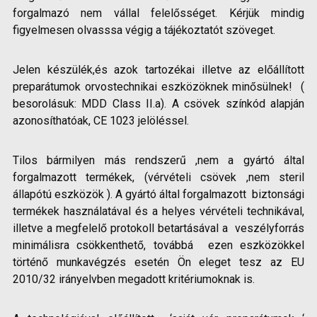
forgalmazó nem vállal felelősséget. Kérjük mindig
figyelmesen olvasssa végig a tájékoztatót szöveget.
Jelen készülék,és azok tartozékai illetve az előállított
preparátumok orvostechnikai eszközöknek minősülnek! (
besorolásuk: MDD Class II.a). A csövek színkód alapján
azonosíthatóak, CE 1023 jelöléssel.
Tilos bármilyen más rendszerű ,nem a gyártó által
forgalmazott termékek, (vérvételi csövek ,nem steril
állapótú eszközök ). A gyártó által forgalmazott biztonsági
termékek használatával és a helyes vérvételi technikával,
illetve a megfelelő protokoll betartásával a veszélyforrás
minimálisra csökkenthető, továbbá ezen eszközökkel
történő munkavégzés esetén Ön eleget tesz az EU
2010/32 irányelvben megadott kritériumoknak is.