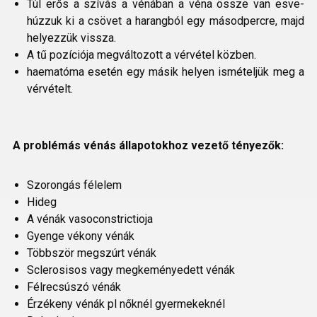
Túl erős a szívás a vénában a véna össze van esve-
húzzuk ki a csövet a harangból egy másodpercre, majd
helyezzük vissza.
A tű pozíciója megváltozott a vérvétel közben.
haematóma esetén egy másik helyen ismételjük meg a
vérvételt.
A problémás vénás állapotokhoz vezető tényezők:
Szorongás félelem
Hideg
A vénák vasoconstrictioja
Gyenge vékony vénák
Többször megszúrt vénák
Sclerosisos vagy megkeményedett vénák
Félrecsúszó vénák
Érzékeny vénák pl nőknél gyermekeknél