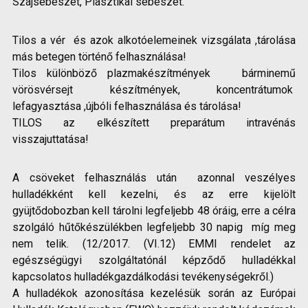
Szájsebészet, Plasztikai sebészet.
Tilos a vér és azok alkotóelemeinek vizsgálata ,tárolása
más betegen történő felhasználása!
Tilos különböző plazmakészítmények bárminemű
vörösvérsejt készítmények, koncentrátumok
lefagyasztása ,újbóli felhasználása és tárolása!
TILOS az elkészített preparátum intravénás
visszajuttatása!
A csöveket felhasználás után azonnal veszélyes
hulladékként kell kezelni, és az erre kijelölt
gyüjtődobozban kell tárolni legfeljebb 48 óráig, erre a célra
szolgáló hűtőkészülékben legfeljebb 30 napig míg meg
nem telik. (12/2017. (VI.12) EMMI rendelet az
egészségügyi szolgáltatónál képződő hulladékkal
kapcsolatos hulladékgazdálkodási tevékenységekről.)
A hulladékok azonosítása kezelésük során az Európai