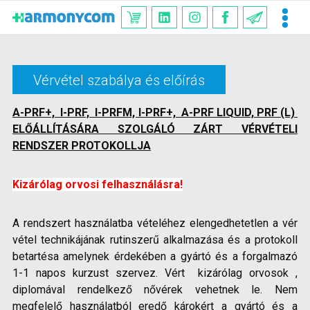
Vérvétel szabálya és előírás
A-PRF+, I-PRF, I-PRFM, I-PRF+, A-PRF LIQUID, PRF (L)
ELŐÁLLÍTÁSÁRA SZOLGÁLÓ ZÁRT VÉRVÉTELI
RENDSZER PROTOKOLLJA
Kizárólag orvosi felhasználásra!
A rendszert használatba vételéhez elengedhetetlen a vér
vétel technikájának rutinszerű alkalmazása és a protokoll
betartésa amelynek érdekében a gyártó és a forgalmazó
1-1 napos kurzust szervez. Vért kizárólag orvosok ,
diplomával rendelkező nővérek vehetnek le. Nem
megfelelő használatból eredő károkért a gyártó és a