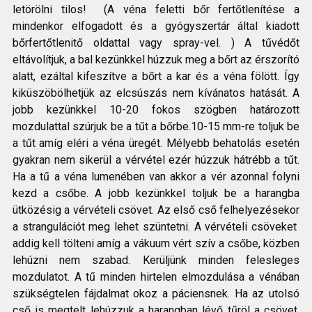
letörölni tilos! (A véna feletti bőr fertőtlenítése a
mindenkor elfogadott és a gyógyszertár által kiadott
bőrfertőtlenitő oldattal vagy spray-vel. ) A tűvédőt
eltávolítjuk, a bal kezünkkel húzzuk meg a bőrt az érszorító
alatt, ezáltal kifeszítve a bőrt a kar és a véna fölött. Így
kiküszöbölhetjük az elcsúszás nem kívánatos hatását. A
jobb kezünkkel 10-20 fokos szögben határozott
mozdulattal szúrjuk be a tűt a bőrbe.10-15 mm-re toljuk be
a tűt amíg eléri a véna üregét. Mélyebb behatolás esetén
gyakran nem sikerül a vérvétel ezér húzzuk hátrébb a tűt.
Ha a tű a véna lumenében van akkor a vér azonnal folyni
kezd a csőbe. A jobb kezünkkel toljuk be a harangba
ütközésig a vérvételi csövet. Az első cső felhelyezésekor
a strangulációt meg lehet szüntetni. A vérvételi csöveket
addig kell tölteni amíg a vákuum vért szív a csőbe, közben
lehúzni nem szabad. Kerüljünk minden felesleges
mozdulatot. A tű minden hirtelen elmozdulása a vénában
szükségtelen fájdalmat okoz a páciensnek. Ha az utolsó
cső is megtelt lehúzzuk a harangban lévő tűröl a csövet.