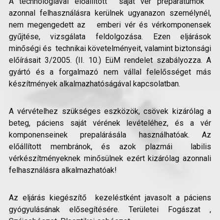
A technológiával előállított ‘saját vér preparátumok ‘
azonnal felhasználásra kerülnek ugyanazon személynél,
nem megengedett az emberi vér és vérkomponensek
gyűjtése, vizsgálata feldolgozása. Ezen eljárások
minőségi és technikai követelményeit, valamint biztonsági
előírásait 3/2005. (II. 10.) EüM rendelet szabályozza. A
gyártó és a forgalmazó nem vállal felelősséget más
készítmények alkalmazhatóságával kapcsolatban.
A vérvételhez szükséges eszközök, csövek kizárólag a
beteg, páciens saját vérének levételéhez, és a vér
komponenseinek prepalárásála használhatóak. Az
előállított membránok, és azok plazmái labilis
vérkészítményeknek minősülnek ezért kizárólag azonnali
felhasználásra alkalmazhatóak!
Az eljárás kiegészítő kezeléstként javasolt a páciens
gyógyulásának elősegítésére. Területei Fogászat ,