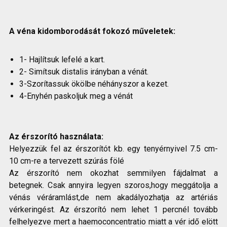
A véna kidomborodását fokozó műveletek:
1- Hajlítsuk lefelé a kart.
2- Simítsuk distalis irányban a vénát.
3-Szorítassuk ökölbe néhányszor a kezet.
4-Enyhén paskoljuk meg a vénát
Az érszorító használata:
Helyezzük fel az érszorítót kb. egy tenyérnyivel 7.5 cm-
10 cm-re a tervezett szúrás fölé
Az érszorító nem okozhat semmilyen fájdalmat a
betegnek. Csak annyira legyen szoros,hogy meggátolja a
vénás véráramlást,de nem akadályozhatja az artériás
vérkeringést. Az érszorító nem lehet 1 percnél tovább
felhelyezve mert a haemoconcentratio miatt a vér idő elött