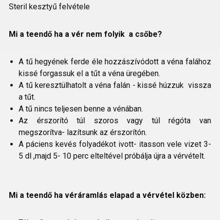
Steril kesztyű felvétele
Mi a teendő ha a vér nem folyik a csőbe?
A tű hegyének ferde éle hozzászívódott a véna falához
kissé forgassuk el a tűt a véna üregében.
A tű keresztülhatolt a véna falán - kissé húzzuk vissza
a tűt.
A tű nincs teljesen benne a vénában.
Az érszorító túl szoros vagy túl régóta van
megszorítva- lazítsunk az érszorítón.
A páciens kevés folyadékot ivott- itasson vele vizet 3-
5 dl ,majd 5- 10 perc elteltével próbálja újra a vérvételt.
Mi a teendő ha véráramlás elapad a vérvétel közben: