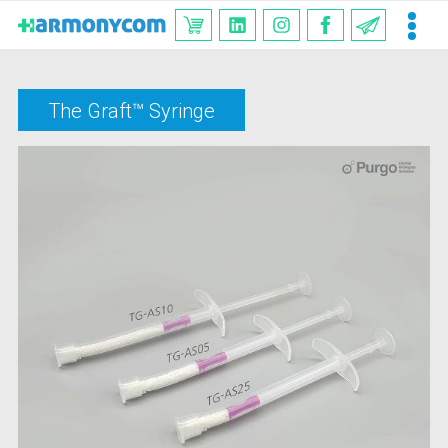
The Graft™ Syringe