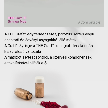
A THE Graft™ egy természetes, porózus sertés alapú
csontból és ásványi anyagokból álló mátrix.
A Graft™ Syringe a THE Graft™ xenograft fecskendős
kiszerelésű változata.
A mátrixot sertéscsontból, a szerves komponensek
eltávolításával állítják elő.