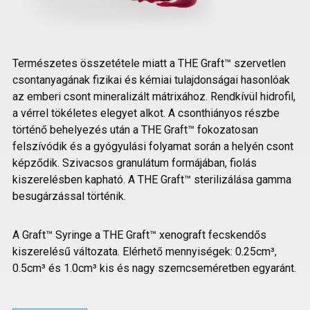
Természetes összetétele miatt a THE Graft™ szervetlen
csontanyagának fizikai és kémiai tulajdonságai hasonlóak
az emberi csont mineralizált mátrixához. Rendkívül hidrofil,
a vérrel tökéletes elegyet alkot. A csonthiányos részbe
történő behelyezés után a THE Graft™ fokozatosan
felszívódik és a gyógyulási folyamat során a helyén csont
képződik. Szivacsos granulátum formájában, fiolás
kiszerelésben kapható. A THE Graft™ sterilizálása gamma
besugárzással történik.
A Graft™ Syringe a THE Graft™ xenograft fecskendős
kiszerelésű változata. Elérhető mennyiségek: 0.25cm³,
0.5cm³ és 1.0cm³ kis és nagy szemcseméretben egyaránt.