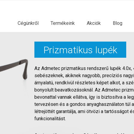
Cégünkről
Termékeink
Akciók
Blog
Prizmatikus lupék
Az Admetec prizmatikus rendszerű lupék 4.0x, 4
sebészeknek, akiknek nagyobb, precíziós nagyí
árnyalatú, rendkívül részletes képet alkot, a sz
bonyolult beavatkozásoknál. Az Admetec prizmat
bevonattal vannak ellátva, így is biztosítva a 
tervezésen és a gondos anyaghasználaton túl a
létrejöttét garantálja, ami ötvözi a tartósságot 
funkcionalitást.