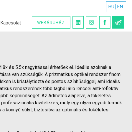
HU
EN
Kapcsolat
WEBÁRUHÁZ
HÍR
.8x és 5.5x nagyítással érhetőek el. Ideális azoknak a
tásra van szükségük. A prizmatikus optikai rendszer finom
éleken is kristálytiszta és pontos színhűséggel, ami ideális
ikus rendszerének több tagból álló lencséi anti-reflektív
legjobb képminőséget. Az Admetec alapelve, a tökéletes
 professzionális kivitelezés, mely egy olyan egyedi termék
és a könnyű súlyt, biztosítva az optimális és tökéletes