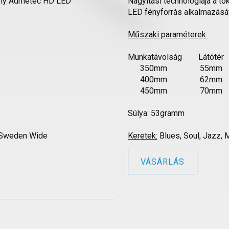
mely Admetec HD LED
Nagyítási technológiája a t
LED fényforrás alkalmazását
Műszaki paraméterek:
Munkatávolság Látóté
350mm 55m
400mm 62m
450mm 70m
Súlya: 53gramm
f Sweden Wide
Keretek:
Blues, Soul, Jazz,
VÁSÁRLÁS