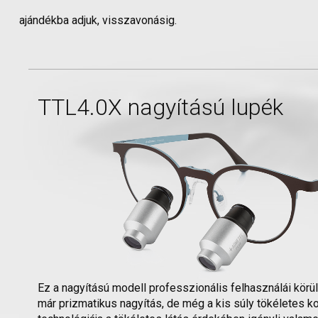
ajándékba adjuk, visszavonásig.
TTL4.0X nagyítású lupék
Ez a nagyítású modell professzionális felhasználái körü
már prizmatikus nagyítás, de még a kis súly tökéletes