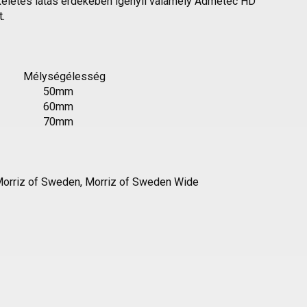
ökéletes látás érdekében igényli valamely Admetec HD
.
r Mélységélesség
m 50mm
m 60mm
m 70mm
 Morriz of Sweden, Morriz of Sweden Wide