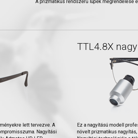
A prizmatikus rendszerű lupék megrendelése 
TTL4.8X nagyí
lményekre lett tervezve. A
Ez a nagyítású modell profe
 kompromisszuma. Nagyítási
növelt prizmatikus nagyítás