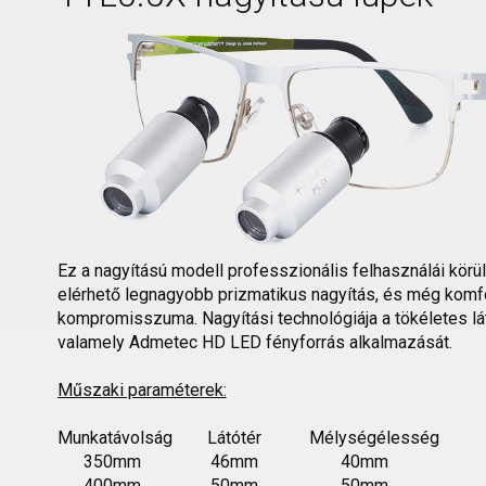
Ez a nagyítású modell professzionális felhasználái körü
elérhető legnagyobb prizmatikus nagyítás, és még komf
kompromisszuma. Nagyítási technológiája a tökéletes lá
valamely Admetec HD LED fényforrás alkalmazását.
Műszaki paraméterek:
Munkatávolság Látótér Mélységélesség
350mm 46mm 40mm
400mm 50mm 50mm