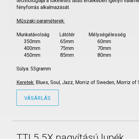
technológiája a tökéletes látás érdekében igényli vala
fényforrás alkalmazását.
Műszaki paraméterek:
Munkatávolság Látótér Mélységélesség
350mm 65mm 60mm
400mm 75mm 70mm
450mm 85mm 80mm
Súlya: 53gramm
Keretek:
Blues, Soul, Jazz, Morriz of Sweden, Morriz o
VÁSÁRLÁS
TTL5.5X nagyítású lupék