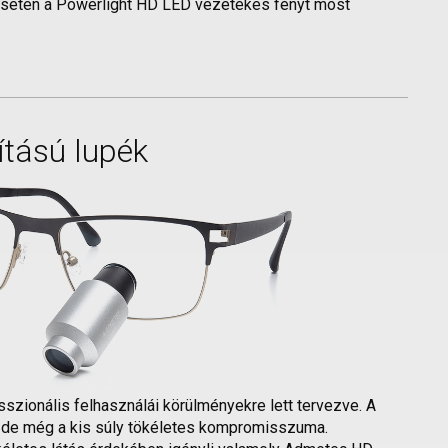
esetén a Powerlight HD LED vezetékes fényt most
tású lupék
sszionális felhasználái körülményekre lett tervezve. A
, de még a kis súly tökéletes kompromisszuma.