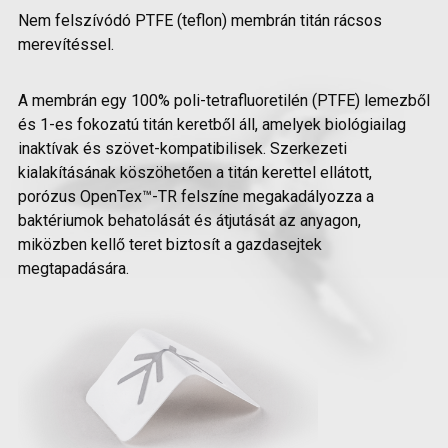
Nem felszívódó PTFE (teflon) membrán titán rácsos
merevítéssel.
A membrán egy 100% poli-tetrafluoretilén (PTFE) lemezből
és 1-es fokozatú titán keretből áll, amelyek biológiailag
inaktívak és szövet-kompatibilisek. Szerkezeti
kialakításának köszöhetően a titán kerettel ellátott,
porózus OpenTex™-TR felszíne megakadályozza a
baktériumok behatolását és átjutását az anyagon,
miközben kellő teret biztosít a gazdasejtek
megtapadására.