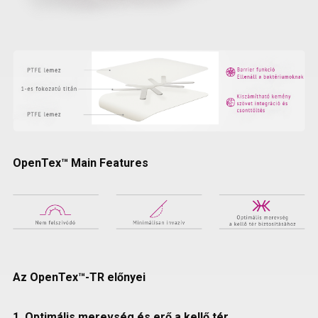
OpenTex™ Main Features
Az OpenTex™-TR előnyei
1. Optimális merevség és erő a kellő tér