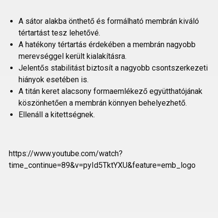
A sátor alakba önthető és formálható membrán kiváló
tértartást tesz lehetővé.
A hatékony tértartás érdekében a membrán nagyobb
merevséggel került kialakításra.
Jelentős stabilitást biztosít a nagyobb csontszerkezeti
hiányok esetében is.
A titán keret alacsony formaemlékező együtthatójának
köszönhetően a membrán könnyen behelyezhető.
Ellenáll a kitettségnek.
https://www.youtube.com/watch?
time_continue=89&v=pyId5TktYXU&feature=emb_logo