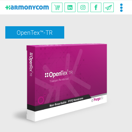
OpenTex™-TR