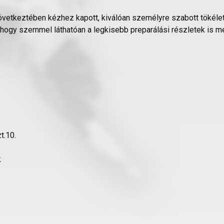
vetkeztében kézhez kapott, kiválóan személyre szabott tökélet
hogy szemmel láthatóan a legkisebb preparálási részletek is meg
t.10.
k