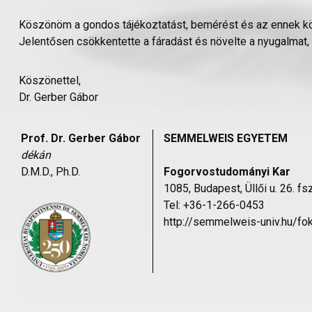
Köszönöm a gondos tájékoztatást, bemérést és az ennek kö
Jelentősen csökkentette a fáradást és növelte a nyugalmat, 
Köszönettel,
Dr. Gerber Gábor
Prof. Dr. Gerber Gábor
SEMMELWEIS EGYETEM
dékán
D.M.D., Ph.D.
Fogorvostudományi Kar
1085, Budapest, Üllői u. 26. fsz
Tel: +36-1-266-0453
http://semmelweis-univ.hu/fo