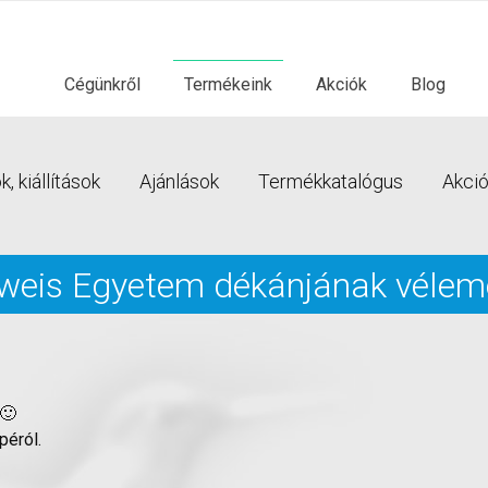
Cégünkről
Termékeink
Akciók
Blog
, kiállítások
Ajánlások
Termékkatalógus
Akci
lweis Egyetem dékánjának véle
 🙂
péról.