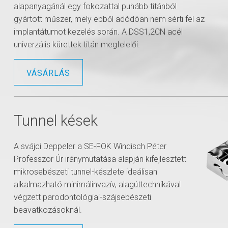
alapanyagánál egy fokozattal puhább titánból
gyártott műszer, mely ebből adódóan nem sérti fel az
implantátumot kezelés során. A DSS1,2CN acél
univerzális kürettek titán megfelelői.
VÁSÁRLÁS
Tunnel kések
A svájci Deppeler a SE-FOK Windisch Péter
Professzor Úr iránymutatása alapján kifejlesztett
mikrosebészeti tunnel-készlete ideálisan
alkalmazható minimálinvazív, alagúttechnikával
végzett parodontológiai-szájsebészeti
beavatkozásoknál.