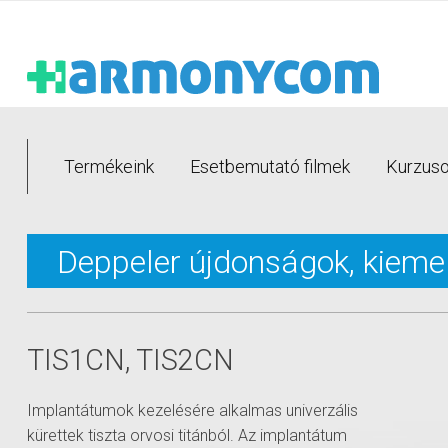
Termékeink
Esetbemutató filmek
Kurzusok
Deppeler újdonságok, kieme
TIS1CN, TIS2CN
Implantátumok kezelésére alkalmas univerzális
kürettek tiszta orvosi titánból. Az implantátum