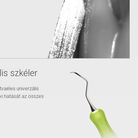
is szkéler
vaéles univerzális
 ki hatását az összes