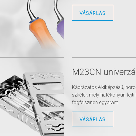
VÁSÁRLÁS
M23CN univerzál
Káprázatos élkiképzésű, borot
szkéler, mely hatékonyan fejti
fogfelszínen egyaránt.
VÁSÁRLÁS