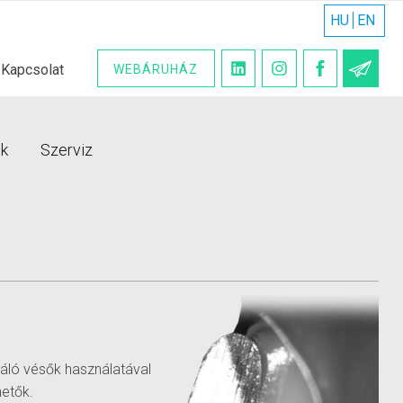
HU
EN
Kapcsolat
WEBÁRUHÁZ
HÍR
ók
Szerviz
ráló vésők használatával
hetők.