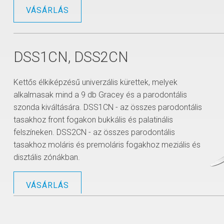
VÁSÁRLÁS
DSS1CN, DSS2CN
Kettős élkiképzésű univerzális kürettek, melyek
alkalmasak mind a 9 db Gracey és a parodontális
szonda kiváltására. DSS1CN - az összes parodontális
tasakhoz front fogakon bukkális és palatinális
felszíneken. DSS2CN - az összes parodontális
tasakhoz moláris és premoláris fogakhoz meziális és
disztális zónákban.
VÁSÁRLÁS