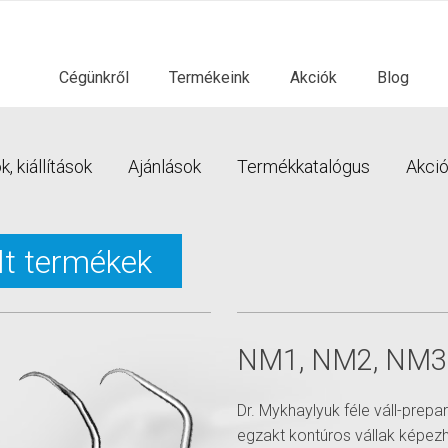
Cégünkről
Termékeink
Akciók
Blog
, kiállítások
Ajánlások
Termékkatalógus
Akci
lt termékek
NM1, NM2, NM3
Dr. Mykhaylyuk féle váll-prepa
egzakt kontúros vállak képez